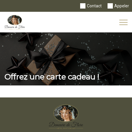
Contact
Appeler
Tog
Nav
Offrez une carte cadeau !