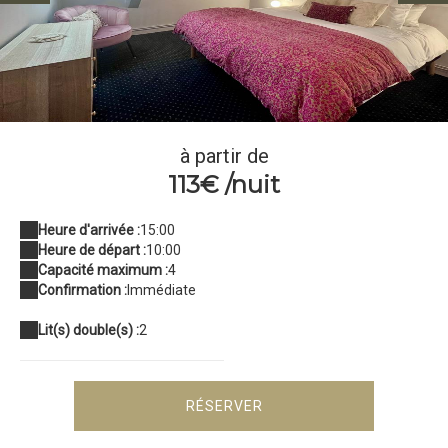
location-brive-appart-chambre-demeure-de-flore-302-1
à partir de
113€ /nuit
Heure d'arrivée :
15:00
Heure de départ :
10:00
Capacité maximum :
4
Confirmation :
Immédiate
Lit(s) double(s) :
2
RÉSERVER